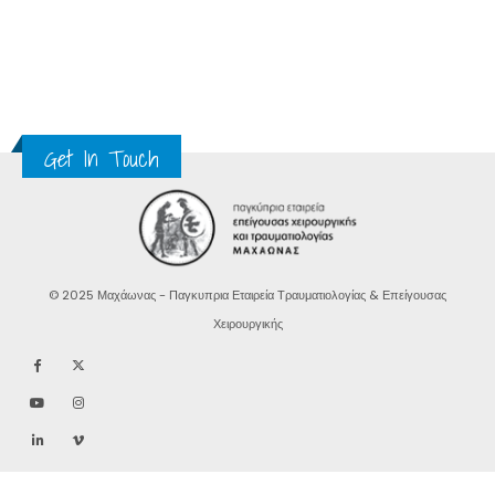
Get In Touch
© 2025 Μαχάωνας - Παγκυπρια Εταιρεία Τραυματιολογίας & Επείγουσας
Χειρουργικής