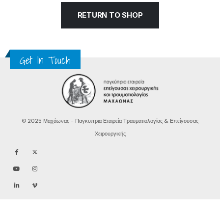
RETURN TO SHOP
Get In Touch
© 2025 Μαχάωνας - Παγκυπρια Εταιρεία Τραυματιολογίας & Επείγουσας
Χειρουργικής