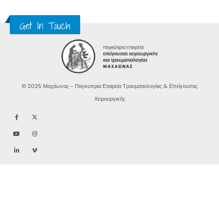
Get In Touch
© 2025 Μαχάωνας - Παγκυπρια Εταιρεία Τραυματιολογίας & Επείγουσας
Χειρουργικής