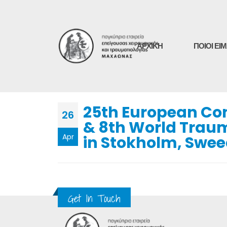
ΑΡΧΙΚΗ
ΠΟΙΟΙ ΕΙ
25th European Co
26
& 8th World Trau
Apr
in Stokholm, Swe
Get In Touch