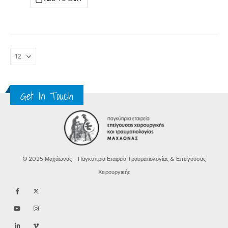
Get In Touch
© 2025 Μαχάωνας - Παγκυπρια Εταιρεία Τραυματιολογίας & Επείγουσας
Χειρουργικής